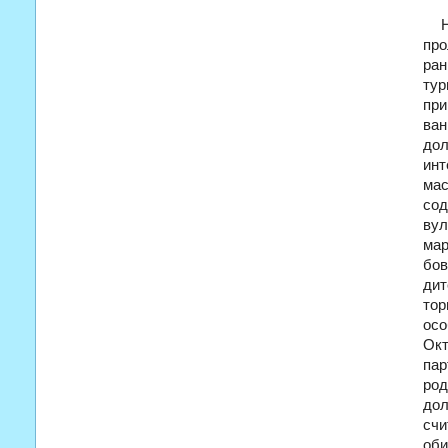
про
ран
ту
при
ван
дол
инт
мас
со
вул
мар
бов
дит
тор
ос
Окт
пар
род
до
счи
оби