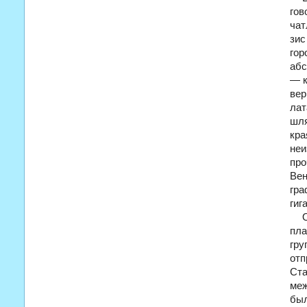
гов
чат
зис
гор
абс
— к
вер
ла
шля
кра
неи
про
Ве
гра
гиг
пла
гру
отп
Ст
ме
был