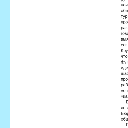
поя
об
ту
про
раз
го
выя
соз
Кру
что
фун
иде
ша
про
раб
«оп
«ка
ян
Бю
общ