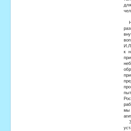
для
чел
раз
вну
воп
И.Л
к н
при
неб
об
при
пре
про
пы
Рос
раб
мы
аги
ус