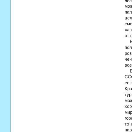
ния
мож
па
цел
см
«ан
от 
пол
ров
чен
вое
ССС
ее 
Кра
тур
мож
хор
мир
гор
то 
нар