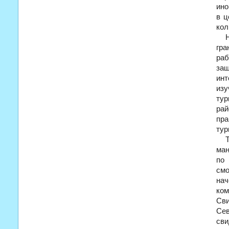
ино
в ц
кол
гра
раб
за
инт
изу
тур
рай
пра
тур
ман
по
смо
нач
ком
Сви
Сев
св