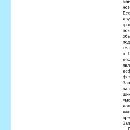
ман
ноэ
Есе
дру
гра
пок
обы
под
тел
в
1
дос
явл
деф
фел
Зап
па
ши
«мо
дол
«ж
пре
Зап