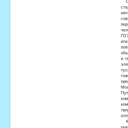
ста
нят
сов
пер
чел
ГО
ите
по
обы
и т
эле
тус
тож
пре
Мо
Пу
ком
ком
тве
отп
рук