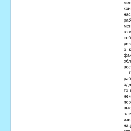
мен
ко
нас
ра
мен
гов
соб
рев
о к
фан
обл
вос
раб
одн
то 
нек
по
выс
эле
изв
нац