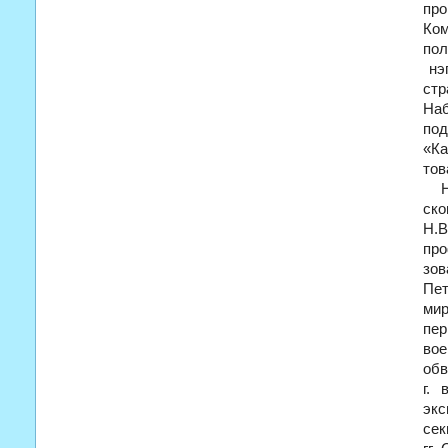
про
Ком
пол
нэ
стр
На
под
«Ка
тов
ск
Н.В
пр
зо
Пет
ми
пер
во
обв
г
. 
экс
сек