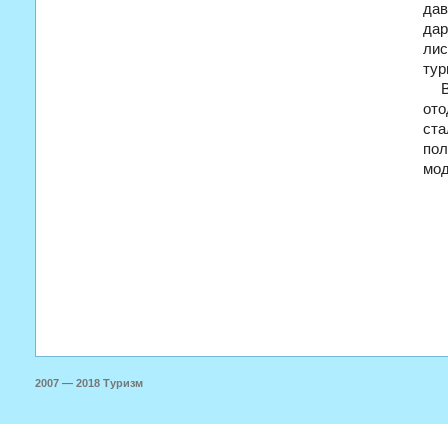
дав
дар
лис
тур
ото
ста
по
мод
2007 — 2018 Туризм