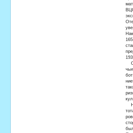
мат
ВЦС
экс
От
уве
Нак
165
ст
пре
193
чьи
бот
ние
так
риз
кул
тот
ров
сто
бы