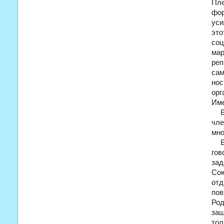
Пле
фо
уси
это
со
мар
реп
са­
нос
орг
Име
чле
мно
гов
зад
Сою
отд
пов
Род
защ
тол