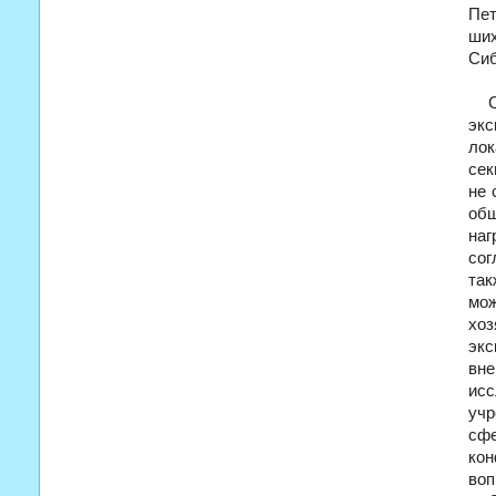
Пет
ших
Сиб
экс
лок
сек
не 
общ
на
сог
так
мож
хоз
экс
вн
исс
учр
сф
кон
воп