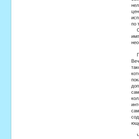
нел
це
исп
по 
имп
нео
Веч
так
ко
по
до
сам
кол
инт
са
сод
юще