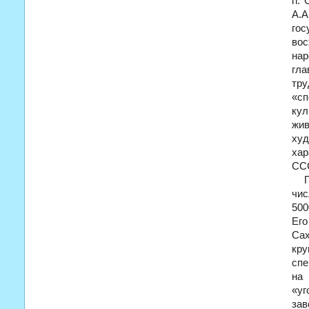
гг.
А.А
гос
вос
нар
гл
тру
«сп
кул
жи
худ
хар
ССС
чис
500
Его
Сах
кру
спе
на 
«уг
зав