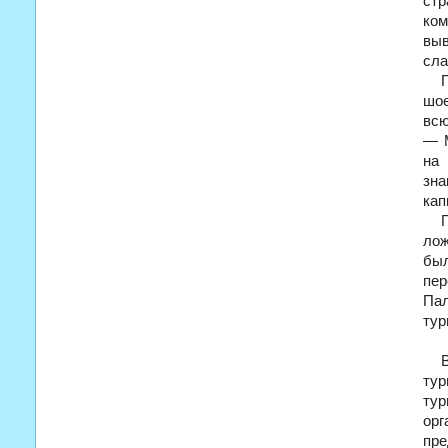
стр
ко
выв
сла
шое
всю
— М
на
зн
кап
лож
был
пер
Пал
тур
тур
тур
орг
пре