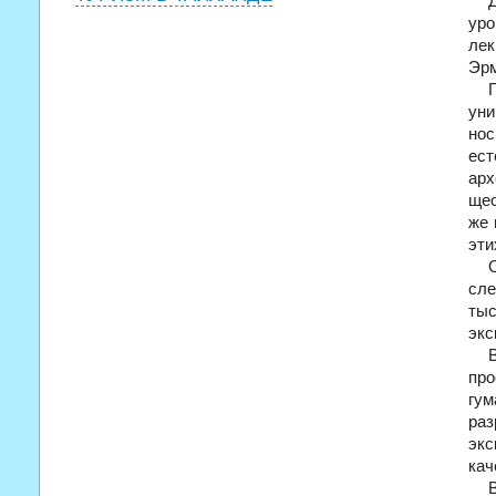
уро
лек
Эрм
уни
но
ес
арх
щес
же 
эти
сл
тыс
экс
пр
гу
ра
экс
кач