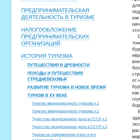
для
ПРЕДПРИНИМАТЕЛЬСКАЯ
пед
ДЕЯТЕЛЬНОСТЬ В ТУРИЗМЕ
как
нач
НАЛОГООБЛОЖЕНИЕ
это
ПРЕДПРИНИМАТЕЛЬСКИХ
тон
ОРГАНИЗАЦИЙ
бур
евр
ИСТОРИЯ ТУРИЗМА
впе
ПУТЕШЕСТВИЯ В ДРЕВНОСТИ
бог
ПОХОДЫ И ПУТЕШЕСТВИЯ
стр
СТРЕДНЕВЕКОВЬЯ
от 
бур
РАЗВИТИЕ ТУРИЗМА В НОВОЕ ВРЕМЯ
как
ТУРИЗМ В ХХ ВЕКЕ
гл
Генезис международного туризма ч.1
бор
Генезис международного туризма ч.2
зда
Туристско-экскурсионное дело в СССР ч.1
эк
Туристско-экскурсионное дело в СССР ч.2
рас
Туризм на современном этапе и его
мар