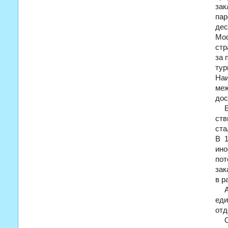
за
пар
дес
Мо
стр
за 
тур
Наи
меж
дос
ств
ста
В
ино
по
зак
в р
еди
отд