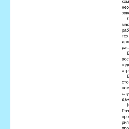
ком
нео
зак
мас
раб
те
до
рас
вое
год
отр
сто
пом
слу
даж
Раз
про
ри
про