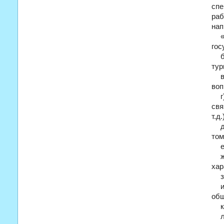
спе
раб
нап
гос
тур
воп
свя
т.д.
том
хар
общ