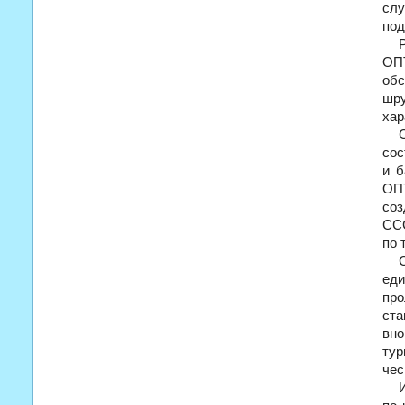
слу
под
ОПТ
об
шру
хар
сос
и б
ОП
соз
ССС
по 
ед
про
ста
вно
тур
чес