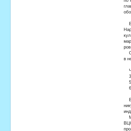
по 
гла
обо
Нар
кул
мар
ров
в н
3
5
6
ник
инд
ВЦ
про