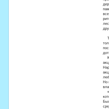
де
пам
все
рит
лес
дру
тол
пос
дот
акц
Нар
акц
люб
Но 
вла
кот
Бы
ср