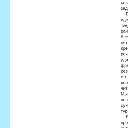
сов
зад
иде
"м
рай
бес
пят
кре
ре
уди
фра
рев
отп
хор
чит
Мы
воп
сум
тур
про