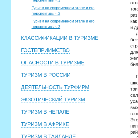
перспективы ч.1
отн
Туризм на современном этапе и его
то
перспективы ч.2
раз
как
Туризм на современном этапе и его
перспективы ч.3
и д
КЛАССИФИКАЦИИ В ТУРИЗМЕ
бес
стр
ГОСТЕПРИИМСТВО
для
же
ОПАСНОСТИ В ТУРИЗМЕ
бил
ТУРИЗМ В РОССИИ
шко
ДЕЯТЕЛЬНОСТЬ ТУРФИРМ
три
сел
ЭКЗОТИЧЕСКИЙ ТУРИЗМ
уса
вых
ТУРИЗМ В НЕПАЛЕ
гео
Это
ТУРИЗМ В АФРИКЕ
нап
рай
ТУРИЗМ В ТАИЛАНДЕ