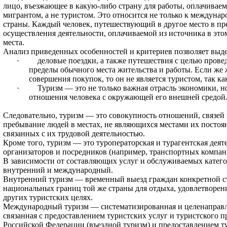
лицо, въезжающее в ка­кую-либо страну для работы, оплачиваемо
мигрантом, а не туристом. Это относится не только к междунар
страны. Каждый человек, путешествующий в другое место в пре
осуществле­ния деятельности, оплачиваемой из источника в этом
места.
Анализ приведенных особенностей и критериев позволяет вы­д
·
деловые поездки, а также путешествия с целью прове
пределы обычного ме­ста жительства и работы. Если же 
совершения покупок, то он не является турис­том, так к
·
Туризм — это не только важная отрасль экономики, н
отношения человека с окружающей его внешней средой
Следовательно, туризм — это совокупность отношений, свя­зе
пребывание людей в местах, не являющихся местами их постоя
связанных с их трудовой деятельностью.
Кроме того, туризм — это туроператорская и турагентская деят
организато­ров и посредников (например, транспортных компан
В зависимости от составляющих услуг и обслуживаемых кате­го
внутренний и между­народный.
Внутренний туризм — временный выезд граждан конкрет­ной ст
нацио­нальных границ той же страны для отдыха, удовлетворени
других туристских целях.
Международный туризм — систематизированная и целе­направл
связан­ная с предоставлением туристских услуг и туристского
Российской Федерации (въездной туризм) и предоставлением тур