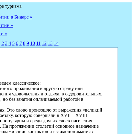
ре туризма
тин в Бидаре »
итин »
и »
1
2
3
4
5
6
7
8
9
10
11
12
13
14
ведем классическое:
янного проживания в другую страну или
чения удовольствия и отдыха, в оздоровитель­ных,
 но без занятия оплачиваемой работой в
ках. Это слово произошло от выражения «великий
поездку, которую совершали в
XVII
—
XVIII
и популярны и среди других слоев на­селения.
и. На протяжении столетий основное назначение
 налаживание контактов и взаимопонимания с