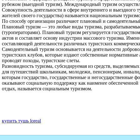
рубежом (выездной туризм). Междуна­родный туризм осуществл
Совокупность деятельности в сфере внутреннего и выездного т
жителей своего государства) называется национальным туризм
По способу организации различают плановый и самодеятель­ны
Плановый туризм — это любые виды туризма, разрабатываемые
(туроператорами). Плановый туризм регулируется государство
актов и составляет основу индустрии массового туризма. Именн
составляющей деятельности различных туристских коммерческ
Самодеятельный туризм основывается на деятельности доброво
туристских клу­бов, которые издают собственные нормативные 
проводят походы, туристские слеты.
Разновидность туризма, субсидируемая из средств, выделяе­мы
для путе­шествий школьникам, молодежи, пенсионерам, инвалид
которым государство, государственные и негосударственные ф
оказывают социальную поддержку как наи­менее обеспеченной 
отдых, называется социальным туризмом.
купить тушь loreal