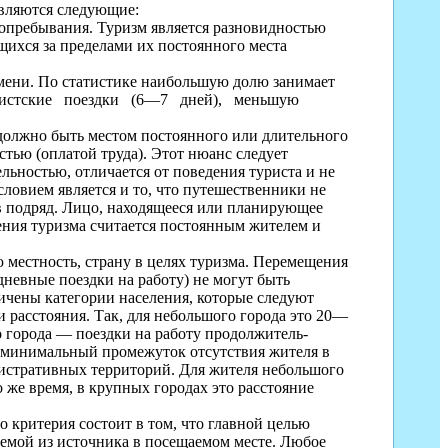
вляются следующие:
опребывания. Туризм является разновиднос­тью
щихся за пределами их постоянного места
мени. По статистике наибольшую долю занимает
истские
поездки
(6—7
дней),
меньшую
 должно быть местом постоянного или дли­тельного
стью (оплатой труда). Этот нюанс следует
льнос­тью, отличается от поведения туриста и не
словием является и то, что путешественники не
в подряд. Лицо, находящееся или плани­рующее
рения туризма считается постоянным жителем и
 местность, страну в целях туризма. Пе­ремещения
дневные поездки на работу) не могут быть
ичены кате­гории населения, которые следуют
 расстояния. Так, для неболь­шого города это 20—
о города — поездки на работу продолжитель­
и минимальный промежуток отсутствия жителя в
нистративных терри­торий. Для жителя небольшого
о же время, в крупных городах это расстояние
о критерия состоит в том, что главной целью
аемой из источника в посещаемом месте. Любое