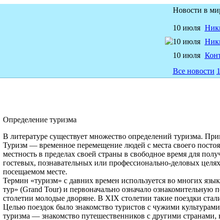
Новости в ми
10 июля
Ники
10 июля
Ник
10 июля
Конт
Все новости
Определение туризма
В литературе существует множество определений туризма. При­
Туризм — временное перемещение людей с места своего посто
местность в пределах своей страны в свободное время для полу
гостевых, познавательных или профессионально-деловых целях,
посещаемом месте.
Термин «туризм» с давних времен используется во многих язы­
тур» (
Grand Tour
) и первоначально означало ознакомительную 
столетии молодые дворяне. В
XIX
столетии такие поездки стал
Целью поездок было знакомство туристов с чужими куль­турам
туризма — знакомство путешественников с другими странами,