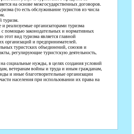
яется на основе межгосударственных договоров.
уризма (то есть обслуживание туристов из числа
ом.
й туризм.
 и реализуемые организаторами туризма
м с помощью законо­дательных и нормативных
о этот вид туризма является главной
их организаций и предпринимателей.
льных туристских объединений, союзов и
акты, регулирую­щие туристскую деятельность,
х на социальные нужды, в целях создания условий
ам, вете­ранам войны и труда и иным гражданам,
онды и иные благотвори­тельные организации
части населения при использовании их права на