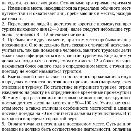
народами, их населяющими. Основными критериями туризма я
1.
Изменение места, находящегося за пределами обычного мест
путешествий и охватывает лиц, пребывающих в местах, нахо­дя
жительства.
2.
Перемещение людей в достаточно короткие про­межутки вре
туризм выходного дня (2—3 дня), далее следуют небольшие тур
долю
занимают 8—12-дневные поездки.
3.
Пребывание в другом месте, при этом место пре­бывания не
проживания. Оно не должно быть связано с трудо­вой деятельно
учитывать, так как поведение человека, занятого трудовой деяте
может классифициро­ваться как занятие туризмом. Еще одним у
должны находиться в посещаемом ими месте 12 и более месяце
находиться более одного года в определенном месте, с точки з
поэтому не может называться туристом.
4.
Выезд людей с места своего постоянного прожи­вания в иную
в пределах местности постоянного проживания (на­пример, еже
отнесены к туризму. По статистике внутреннего туризма, огран
ежедневно на работу на опре­деленные временные промежутки и
30 минут при расстоянии в несколько кило­метров, для крупног
ностью до трех часов на расстояние 50—100 км. Учитывается 
этом месте, а так­же отличия и особенности местностей и адми
поселка поездка на 70 км считает­ся дальним путешествием. В т
находится в пределах городской черты.
5.
Оплата труда из источника в посещаемом месте. Суть данног
поездки не должно быть осуществление деятельности, оплачив