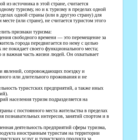
й из источника в этой стране, считается
одному туризму, но и к туризму в пределах одной
делах одной страны (или в другую страну) для
 месте (или стране), не считается туристом этого
елить признаки туризма:
дения
свободного времени — это перемещение за
житель города передвигается по нему с целью
ак не покидает своего функционального места;
о и важная часть жизни людей. Он охватывает
.
й и явлений, сопровождающих поездку и
нного или длительного проживания и не
ельность туристских предприятий, а также иных
ий).
рий населения туризм подразделяется на
раны с постоянного места жительства в пределах
я по­знавательных интересов, занятий спортом и в
енная деятельность предприятий сферы туризма,
 продукта иностранным туристам на территории
истских услуг и ту­ристского продукта за