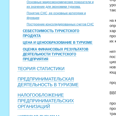
Основные макроэкономические показатели и
уро
их значение для экономики туризма.
так
Понятие СНС, ее основные категории и
функции
на 
Построение консолидированных счетов СНС
опр
хар
СЕБЕСТОИМОСТЬ ТУРИСТСКОГО
ПРОДУКТА
про
их 
ЦЕНА И ЦЕНООБРАЗОВАНИЕ В ТУРИЗМЕ
ОЦЕНКА ФИНАНСОВЫХ РЕЗУЛЬТАТОВ
нят
ДЕЯТЕЛЬНОСТИ ТУРИСТСКОГО
пос
ПРЕДПРИЯТИЯ
цио
нов
ТЕОРИЯ СТАТИСТИКИ
ющи
ПРЕДПРИНИМАТЕЛЬСКАЯ
про
ДЕЯТЕЛЬНОСТЬ В ТУРИЗМЕ
ВВ
НАЛОГООБЛОЖЕНИЕ
ПРЕДПРИНИМАТЕЛЬСКИХ
про
ОРГАНИЗАЦИЙ
про
тра