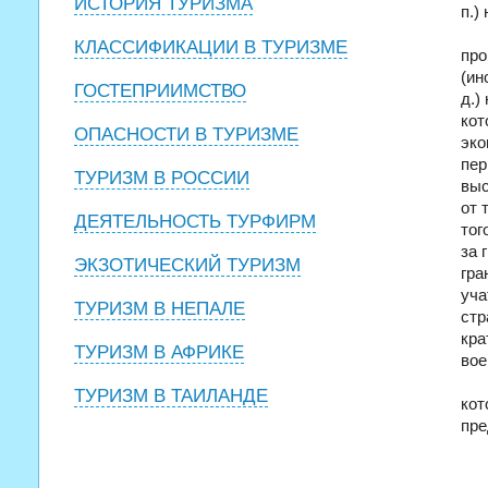
ИСТОРИЯ ТУРИЗМА
п.)
КЛАССИФИКАЦИИ В ТУРИЗМЕ
про
(ин
ГОСТЕПРИИМСТВО
д.)
кот
ОПАСНОСТИ В ТУРИЗМЕ
эко
пер
ТУРИЗМ В РОССИИ
выс
от 
ДЕЯТЕЛЬНОСТЬ ТУРФИРМ
тог
за 
ЭКЗОТИЧЕСКИЙ ТУРИЗМ
гра
уча
ТУРИЗМ В НЕПАЛЕ
стр
кра
ТУРИЗМ В АФРИКЕ
вое
ТУРИЗМ В ТАИЛАНДЕ
кот
пре