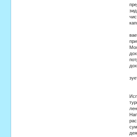
пре
зид
чис
кап
вае
при
Мож
дох
пот
дох
зуе
Исп
тур
лен
Нап
рас
сум
дея