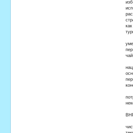
изб
исп
рас
стр
как
тур
уме
пер
чай
нац
осн
пер
кон
пот
нек
ВНР
чис
тек