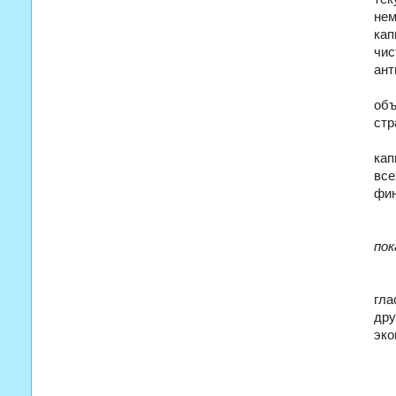
нем
кап
чис
ант
объ
стр
кап
все
фин
по
гла
дру
эко