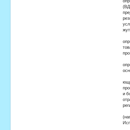
опр
(ВД
пре
рез
усл
жут
опр
тов
про
опр
осн
ющи
про
и б
отр
рег
(на
Исп