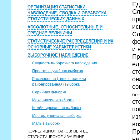
Ед
ОРГАНИЗАЦИЯ СТАТИСТИКИ.
Сл
НАБЛЮДЕНИЕ, СВОДКА И ОБРАБОТКА
пр
СТАТИСТИЧЕСКИХ ДАННЫХ
ис
АБСОЛЮТНЫЕ, ОТНОСИТЕЛЬНЫЕ И
СРЕДНИЕ ВЕЛИЧИНЫ
Сл
фо
СТАТИСТИЧЕСКИЕ РАСПРЕДЕЛЕНИЯ И ИХ
ОСНОВНЫЕ ХАРАКТЕРИСТИКИ
и 
ВЫБОРОЧНОЕ НАБЛЮДЕНИЕ
П
ед
Сущность выборочного наблюдения
ст
Простая случайная выборка
он
Расслоенная (типическая или
районированная) выборка
со
Серийная выборка
бес
Механическая выборка
ет
Комбинированная выборка
по
из
Многоступенчатая выборка
во
Малые выборки
Пр
КОРРЕЛЯЦИОННАЯ СВЯЗЬ И ЕЕ
СТАТИСТИЧЕСКОЕ ИЗУЧЕНИЕ
на