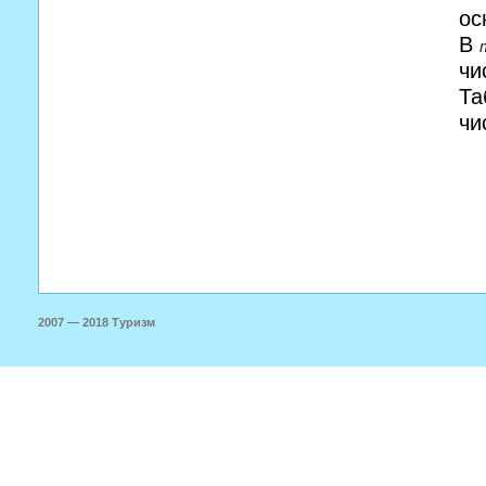
ос
В
чи
Та
чи
2007 — 2018 Туризм