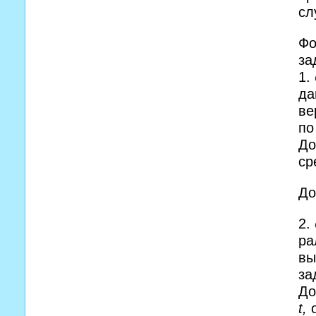
сл
Фо
за
1.
да
ве
по
До
ср
До
2.
ра
вы
за
До
t
,