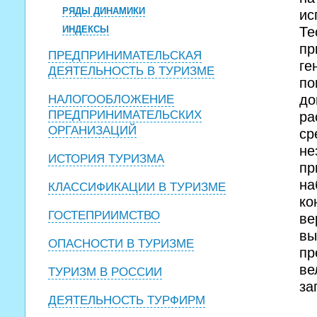
РЯДЫ ДИНАМИКИ
ис
ИНДЕКСЫ
Те
пр
ПРЕДПРИНИМАТЕЛЬСКАЯ
ге
ДЕЯТЕЛЬНОСТЬ В ТУРИЗМЕ
по
до
НАЛОГООБЛОЖЕНИЕ
ПРЕДПРИНИМАТЕЛЬСКИХ
ра
ОРГАНИЗАЦИЙ
ср
не
ИСТОРИЯ ТУРИЗМА
пр
на
КЛАССИФИКАЦИИ В ТУРИЗМЕ
ко
ГОСТЕПРИИМСТВО
ве
вы
ОПАСНОСТИ В ТУРИЗМЕ
пр
ве
ТУРИЗМ В РОССИИ
за
ДЕЯТЕЛЬНОСТЬ ТУРФИРМ