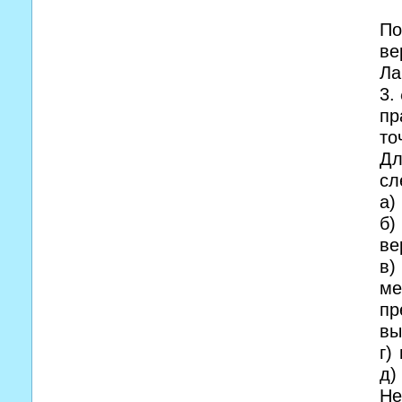
По
ве
Ла
3.
пр
то
Дл
сл
а)
б)
ве
в)
ме
пр
вы
г)
д)
Не