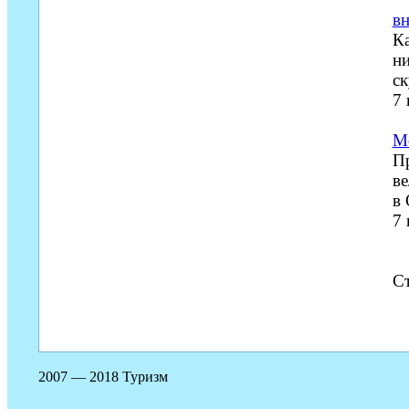
в
Ка
ни
ск
7
М
Пр
ве
в 
7
С
2007 — 2018 Туризм