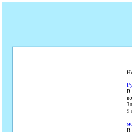
Н
Ру
В 
во
Зд
9
м
В 